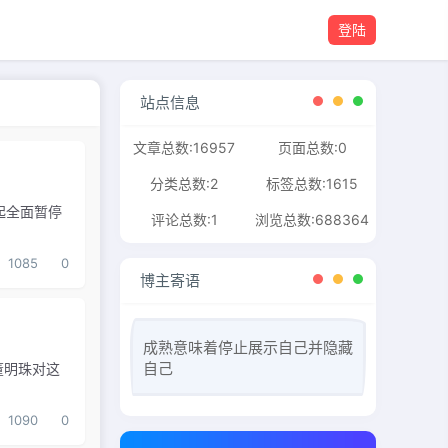
登陆
站点信息
文章总数:16957
页面总数:0
分类总数:2
标签总数:1615
起全面暂停
评论总数:1
浏览总数:688364
1085
0
博主寄语
成熟意味着停止展示自己并隐藏
自己
董明珠对这
1090
0