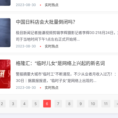
2023-08-30
•
实时热点
中国日料店会大批量倒闭吗？
极目新闻记者施谦视频剪辑李辉摄影记者李辉00:218月24日
司于当地时间下午1点左右正式开始将...
2023-08-30
•
实时热点
格隆汇：“临时儿女”是网络上兴起的新名词
警报摘要大城市“临时工”不断涌现，不少从业者月收入过万！：
30日｜据晨报报道，“临时子女”是网络上出现的...
2023-08-30
•
实时热点
2
3
4
5
6
7
8
9
10
11
›