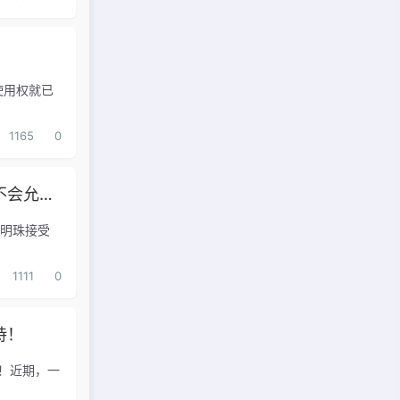
使用权就已
1165
0
董明珠：有的人吃着碗里还看着锅里的，我绝对不会允许他在格力待下去
董明珠接受
1111
0
持！
划！近期，一