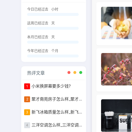
今日已经过去
小时
这周已经过去
天
本月已经过去
天
今年已经过去
个月
热评文章
小米换屏幕要多少钱?
1
聚才南苑房子怎么样_聚才南苑的容积率是
2
新飞冰箱质量怎么样_新飞冰箱质量怎么样好不好
3
三洋空调怎么样_三洋空调怎么样好不好
4