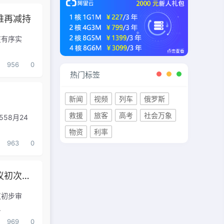
难再减持
在有序实
956
0
热门标签
新闻
视频
列车
俄罗斯
救援
旅客
高考
社会万象
58月24
物资
利率
963
0
学位法草案提请十四届全国人大常委会第五次会议初次审议
议初步审
.
969
0