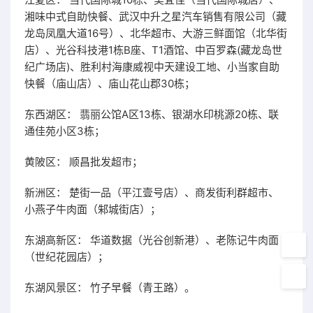
湘味中式自助快餐、武汉中升之星汽车销售有限公司（藏
龙岛凤凰大道16号）、北华超市、大游三鲜面馆（北华街
店）、光谷科技港1栋B座、T1酒馆、中百罗森(藏龙岛世
纪广场店)、胜利村海康威视中天建设工地、小当家自助
快餐（庙山店）、庙山花山郡30栋；
东西湖区： 翡丽公馆A区13栋、银湖水印桃源20栋、联
通佳苑小区3栋；
黄陂区： 顺昌批发超市；
新洲区： 楚街一品（平江壹号店）、商发街利群超市、
小燕子牛肉面（邾城街店）；
东湖高新区： 华道数据（光谷创新港）、老陈记牛肉面
（世纪花园店）；
东湖风景区： 竹子早餐（青王路）。