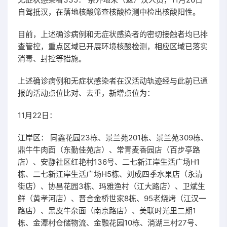
自驾抵汉，在落地核酸筛查核酸检测中检出核酸阳性。
目前，上述确诊病例和无症状感染者的密切接触者均已排
查管控，重点区域已开展环境核酸检测，相应区域已落实
消毒、封控等措施。
上述确诊病例和无症状感染者在汉活动轨迹经与此前已通
报的活动点位比对、去重，新增点位为：
11月22日：
江岸区： 同鑫花园23栋、景兰苑201栋、景兰苑309栋、
鼎牛牛肉面（东勤佳苑店）、常青麦香园店（百步亭路
店）、安静社区红艳村136号、二七新江岸生活广场H1
栋、二七新江岸生活广场H5栋、刘成四季水果店（永清
街店）、协昌花园3栋、玛雅渔村（江大路店）、卫斌生
鲜（黄孝河店）、晋合金桥世家8栋、95老烧烤（江汉一
路店）、黑皮牛杂面（南京路店）、美联时光里二期1
栋、金潭村仓储物流、金融花园10栋、淌湖三村27号、