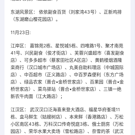
东湖风景区： 依依副食百货（刘家湾43号）、正新鸡排
（东湖磨山樱花园店）。
11月23日:
江岸区： 嘉锦苑2栋、星悦城5栋、四唯路1号、聚才南苑
41号、兴民副食（俊才街店）、芙蓉兴盛超市（喜发副食
店）、可多多超市（蔡家田社区A区店）、黄鹤楼烟酒隆
栾商行（汉口城市广场店）、丸美自助料理店（中城国际
店）、中百超市（正义路店）、中百罗森便利（东方广场
店）、绿品农家（晋合•金桥世家店）、百果园（晋合•金
桥世家店）、菜鸟驿站（晋合•金桥世家店）、三镇一绝
新农牛肉面（江大路店）；
江汉区： 武汉汉口泛海喜来登大酒店、福星华府峯境11
栋、盒马鲜生（姑嫂树店）、本来鲜（香港路店）、万松
小区南区43栋、万科汉口传奇悦庭3栋、俄士厨房（万松
园店）、荣华水果大卖场（雪松路店）、奈雪的茶（武汉