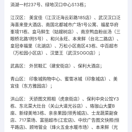
淌湖一村237号、绿地汉口中心S13栋；
江汉区： 美宜佳（江汉泛海云彩路185店）、武汉汉口泛
海喜来登大酒店、南国北都城市广场1号公寓、福星华府
峯境11栋、盒马鲜生（姑嫂树店）、南京鸭血粉丝汤（三
眼桥北路1附5号）、和兴永旺、本来鲜（台北二路店）、
皇冠幸福里（北湖店）、万松小区南区43栋、中百超市
（万松园小区店）、汉堡王（武汉SOGO店）；
武昌区： 外贸鞋汇（建安街店）、保利大酒店；
青山区： 印象城购物中心、蜜雪冰城（印象城店）、美
宜佳（东方雅园店）；
洪山区： 天骄图文照相（虎泉街店）、保利中央公馆Y3
栋、东北菜大灶台（关山大道光谷店）、珞珈山大厦B
座、新绿美地3栋、亲亲果园(领秀城店)、士龙蔬菜副食
店、717菜场、富丽超市(江宏店)、中欣广告图文快照(恒
平路店)、顾地管业（烽火五金水暖市场）、本来鲜（光