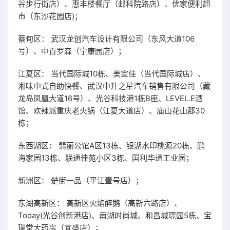
谷步行街店）、惠丰楼餐厅（邮科院路店）、优家便利超
市（东沙花园店)；
蔡甸区： 武汉龙创汽车设计有限公司（东风大道106
号）、中百罗森（宁康园店）；
江夏区： 当代国际城10栋、美宜佳（当代国际城店）、
湘味中式自助快餐、武汉中升之星汽车销售有限公司（藏
龙岛凤凰大道16号）、光谷科技港1栋B座、LEVEL.E酒
馆、欢辣派重庆老火锅（江夏大道店）、庙山花山郡30
栋；
东西湖区： 翡丽公馆A区13栋、银湖水印桃源20栋、鹏
海家园13栋、联通佳苑小区3栋、国利华通工业园；
新洲区： 楚街一品（平江壹号店）；
东湖高新区： 高新区火焰醉鹅（高新六路店）、
Today(光谷创新港店)、南湖时尚城、和昌城璟园5栋、宝
瑞堂大药房（宜盛店）；