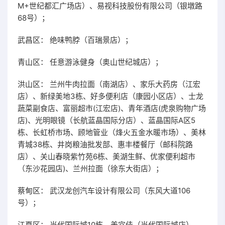
M+世纪都汇广场店）、易视科技股份有限公司（银墩路
68号）；
武昌区： 绝味鸭脖（百瑞景店）；
青山区： 任意游泳健身（奥山世纪城店）；
洪山区： 兰州牛肉拉面（南湖店）、家乐大药房（江宏
店）、新绿美地3栋、好多便利店（康园小区店）、士龙
蔬菜副食店、富丽超市(江宏店)、青年酒店(虎泉购物广场
店)、光明眼镜（长航蓝晶国际分店）、蓝晶国际A区5
栋、长虹桥市场、顾地管业（烽火五金水暖市场）、美林
青城38栋、井岗粮油批发部、惠丰楼餐厅（邮科院路
店）、关山春晓紫竹苑6栋、美湖生鲜、优家便利超市
（东沙花园店)、兰州拉面（徐东大街店）；
蔡甸区： 武汉龙创汽车设计有限公司（东风大道106
号）；
江夏区： 当代国际城10栋、美宜佳（当代国际城店）、