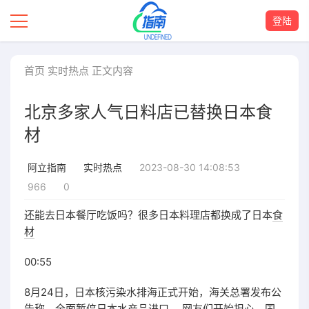
登陆
首页
实时热点
正文内容
北京多家人气日料店已替换日本食
材
2023-08-30 14:08:53
阿立指南
实时热点
966
0
还能去日本餐厅吃饭吗？很多日本料理店都换成了日本
食
材
00:55
8月24日，日本核污染水排海正式开始，海关总署发布公
告称，全面暂停日本水产品
进口
。 网友们开始担心，国