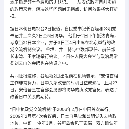
本矛盾是领土争端和历史认识。 。 从安倍政府目前实施
的政策来看，解决这些问题尚无拐点，访问效果将大打折
扣。
据日本朝日电视台2日报道，自民党书记长谷垣和公明党
书记井上义久2日至5日访华。 他们于2日下午抵达青岛，
考察当地日本企业，并于3日至4日出席在北京举行的政
党交流机制会议。 谷垣、井上将与中联部现任、前任部
长宋涛、王家瑞举行会谈。 4日在人民大会堂与政治局常
委刘云山的会晤也在协调之中。
共同社报道称，谷垣祯2日出发前在机场表示，“安倍首相
工作非常努力，日中关系改善的时机日益成熟”。 上月27
日，安倍晋三在官邸会见即将访华的执政党官员，表达了
改善日中关系的期待。
“日中执政党交流机制”于2006年2月在中国首次举行。
2009年2月第4次会议后，日本自民党和公明党失去执政
地位，中断。 今年3月，谷垣岛会见王家​​瑞，双方确认年