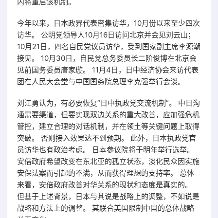
内将重启该机制。
今年以来，日本政界代表密集访华，10月份以来至少四次
访华。 公明党领导人10月16日访问北京并会见刘云山；
10月21日，四名自民党议员访华，受到国家副主席李源潮
接见。 10月30日，自民党总务委员长二阶俊博在北京会
见前国务委员唐家璇。 11月4日，日中经济协会来访代表
团在人民大会堂与中国国务院总理李克强举行会谈。
刘江勇认为，有必要恢复“日中执政党交流机制”。 中日沟
通需要渠道，但要实现双边关系的重大改善，应加强危机
管控，建立合理的对话机制，并在领土等关键问题上取得
突破。 否则接入效果达不到预期。 此外，日本执政党官
员访华也有政治考虑。 日本参议院将于明年举行选举。
安倍政府希望改变在东北亚的孤立状态，淡化民众因实施
安保法案而引起的不满，从而获得理想的支持率。 总体
来看，安倍政府改善对华关系的现状和态度是真实的。
但基于上述背景，日本与其说是战略上的调整，不如说是
战略和方法上的调整。 其联合美国限制中国的总体战略