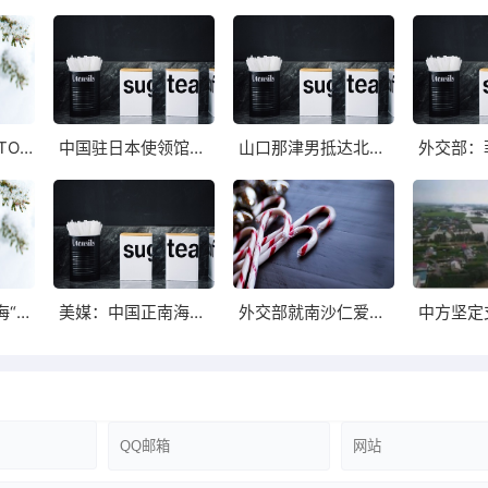
日媒:日本已在WTO就中方进口管制提出问题
中国驻日本使领馆遭受滋扰中方敦促日方依法处置
山口那津男抵达北京将与唐家璇会长会面
日本排核废水入海“极不负责任”
美媒：中国正南海有主权争议中建岛兴建机场
外交部就南沙仁爱礁补给船和海警船进行拦阻攻击
: