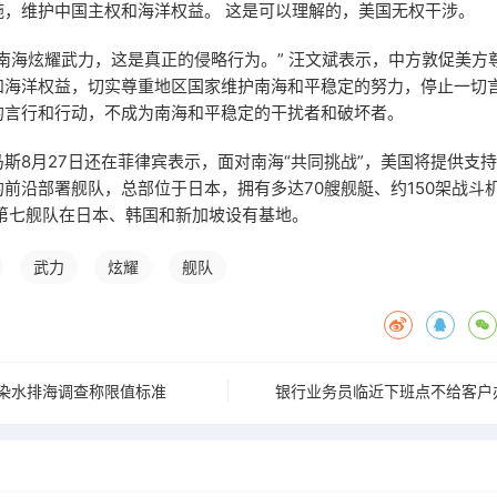
施，维护中国主权和海洋权益。 这是可以理解的，美国无权干涉。
南海炫耀武力，这是真正的侵略行为。” 汪文斌表示，中方敦促美方
和海洋权益，切实尊重地区国家维护南海和平稳定的努力，停止一切
的言行和行动，不成为南海和平稳定的干扰者和破坏者。
斯8月27日还在菲律宾表示，面对南海“共同挑战”，美国将提供支持
前沿部署舰队，总部位于日本，拥有多达70艘舰艇、约150架战斗
。 第七舰队在日本、韩国和新加坡设有基地。
武力
炫耀
舰队
染水排海调查称限值标准
银行业务员临近下班点不给客户