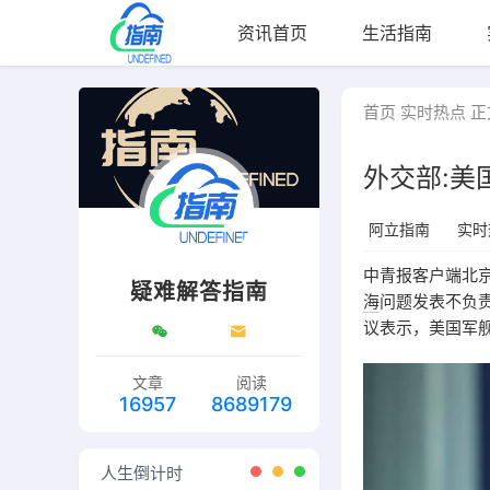
资讯首页
生活指南
首页
实时热点
正
外交部:
阿立指南
实时
中青报客户端北京
疑难解答指南
海
问题发表不负
议表示，美国军
文章
阅读
16957
8689179
人生倒计时