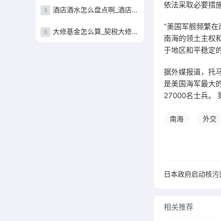
依法采取必要措
酒店酒水怎么盘点啊_酒店酒水盘点表
5
“美国军舰频繁在
大修基金怎么算_契税大修基金怎么算
6
南海的领土主权
于地区和平稳定
据外媒报道，托马
是美国海军最大的
27000名士兵
南海
外交
日本政府启动核污
相关推荐