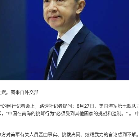
文斌。图来自外交部
行的例行记者会上，路透社记者提问：8月27日，美国海军第七舰队司
，“中国在南海的挑衅行为”必须受到其他国家的挑战和遏制。” 。 
中方对美军有关人员歪曲事实、挑拨离间、炫耀武力的言论感到不解。