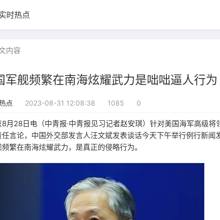
实时热点
文内容
美国军舰频繁在南海炫耀武力是咄咄逼人行为
2023-08-31 12:08:38
1085
0
热点
8月28日电（中青报·中青报见习记者赵安琪）针对美国海军高级将
责任言论，中国
外交
部发言人汪文斌发表谈话今天下午举行例行新闻发
舰频繁在南海炫耀武力，是真正的侵略行为。