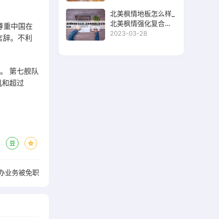
北美枫情地板怎么样_
北美枫情强化复合地
尊重中国在
板怎么样
2023-03-28
言辞。不利
。 第七舰队
机和超过
办业务被免职