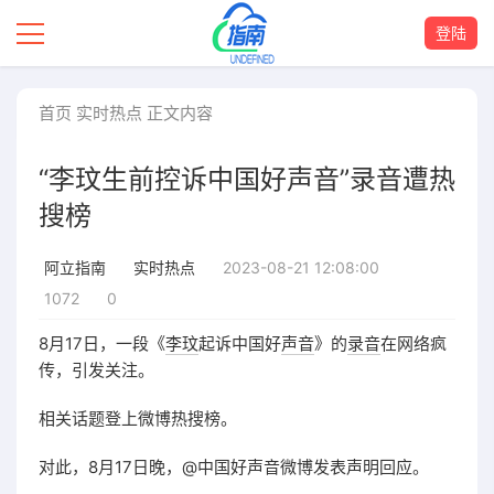
登陆
首页
实时热点
正文内容
“李玟生前控诉中国好声音”录音遭热
搜榜
2023-08-21 12:08:00
阿立指南
实时热点
1072
0
8月17日，一段《
李玟
起诉中国好
声音
》的
录音
在网络疯
传，引发关注。
相关话题登上微博热搜榜。
对此，8月17日晚，@中国好声音微博发表声明回应。