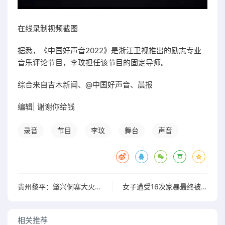
在线录制视频截图
据悉，《中国好声音2022》是浙江卫视推出的励志专业
音乐评论节目，李玟担任该节目的固定导师。
综合来自吉木新闻、@中国好声音、晨报
编辑| 谢谢你给钱
录音
节目
李玟
舞台
声音
贵州黎平：肇兴侗寨大火过后的生活正迅速恢复原样
女子遭受16次家暴最终被送进精神病院治疗
相关推荐