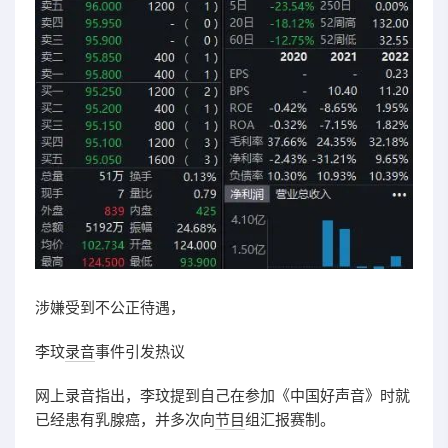
涉嫌受到不公正待遇，
李玟
录音
事件引发热议
网上录音指出，李玟提到自己在参加《中国好声音》时就
已经患有乳腺癌，并多次向
节目
组汇报赛制。