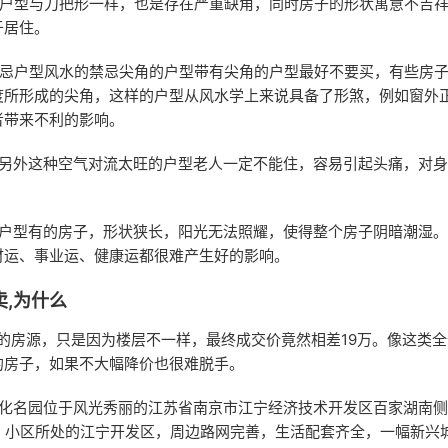
种户型与刀把形一样，也是存在严重缺角，同时房子的形状寓意不吉
于居住。
禁忌户型风水的禁忌尖角的户型带有尖角的户型最好不要买，有些房
度所形成的尖角，这样的户型从风水学上来说具备了形煞，例如窗外
者带来不利的影响。
。另外这种空气对流太旺的户型老人一定不能住，容易引起头痛，对
的户型有的房子，形状狭长，阳光无法照耀，使得整个房子阴暗潮湿
财运、事业运、健康运都很难产生好的影响。
卖,为什么
的房源，只是因为楼层不一样，最终成交价竟然相差19万。像这类
的房子，如果不大幅降价也很难脱手。
文化名园位于风光秀丽的江苏省南京市江宁经济技术开发区百家湖南
米。小区所处的江宁开发区，周边路网完善，生活配套齐全，一幅新兴