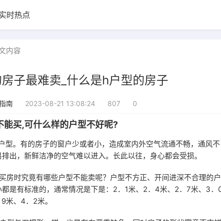
实时热点
文内容
房子最难卖_什么是h户型的房子
2023-08-21 13:08:24
807
0
指南
不能买,可什么样的户型不好呢?
的户型。有的房子的窗户少或者小，造成室内外空气流通不畅，通风不
易排出，新鲜洁净的空气难以进入。长此以往，身心都会受损。
者买房时究竟有哪些户型不能卖呢？户型不方正、开间进深不合理的
都是有标准的，通常情况是下是：2．1米、2．4米、2．7米、3．0
．9米、4．2米。