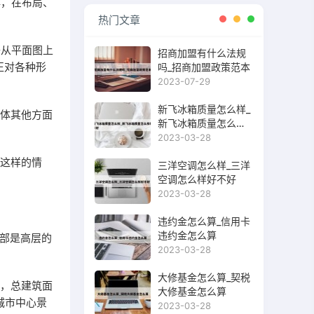
祥，在布局、
热门文章
子从平面图上
招商加盟有什么法规
正对各种形
吗_招商加盟政策范本
2023-07-29
新飞冰箱质量怎么样_
身体其他方面
新飞冰箱质量怎么样
好不好
2023-03-28
。这样的情
三洋空调怎么样_三洋
空调怎么样好不好
2023-03-28
违约金怎么算_信用卡
违约金怎么算
全部是高层的
2023-03-28
大修基金怎么算_契税
侧，总建筑面
大修基金怎么算
城市中心景
2023-03-28