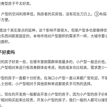
改善型房子不太好卖。
，户型的空间利用率低，购房者的买房钱，没有花在刀刃上。③布局
不方便。
面宽这个其实是点的延伸，这个影响不是很大，但是户型多也是做得
块东西间距是固定的，本地市场对户型面积的需求不一样，大城市要
的面积。
子好卖吗
型的房子好卖一些，在楼市里刚需群体是最多的，小户型一般总价低
大户型相对来说只有改善群体会考虑，购房成本也比较高，需求更少
户型的房子一直都十分好卖。在海口小户型一直以来都广受欢迎，不
人士创收，小户型相对于其他房种来说都是炙手可热的选择。
大，现在的开发商一般都会开发小户型的房子，因为小户型的房子价
子相对购买起来比较贵，开发小户型的房子，我们一般的人都可以接
的。