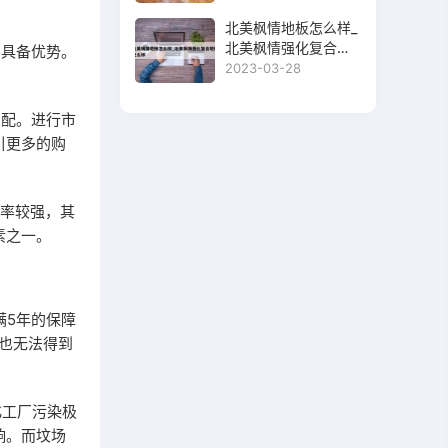
北美枫情地板怎么样_
北美枫情强化复合地
不具备优势。
板怎么样
2023-03-28
。
匹配。进行市
引更多的购
功率较强，其
素之一。
满5年的保障
益也无法得到
化工厂污染极
响。而坟场