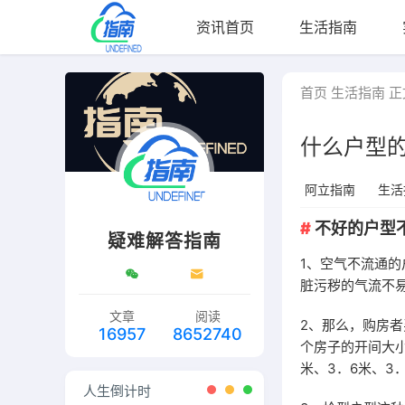
资讯首页
生活指南
首页
生活指南
正
什么户型的
阿立指南
生活
不好的户型
疑难解答指南
1、空气不流通
脏污秽的气流不
文章
阅读
2、那么，购房
16957
8652740
个房子的开间大小
米、3．6米、3
人生倒计时