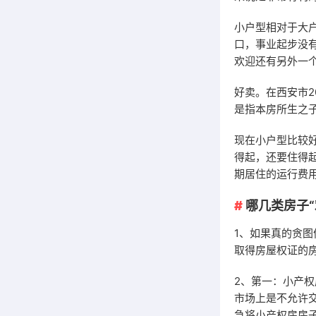
小户型相对于大
口，事业起步没
欢迎还有另外一
好卖。在西安市
是指本房所生之
现在小户型比较
得起，还要住得
期居住的运行费
哪几类房子“
1、如果真的贪
取得房屋权证的
2、第一：小产
市场上是不允许
急将小产权房房