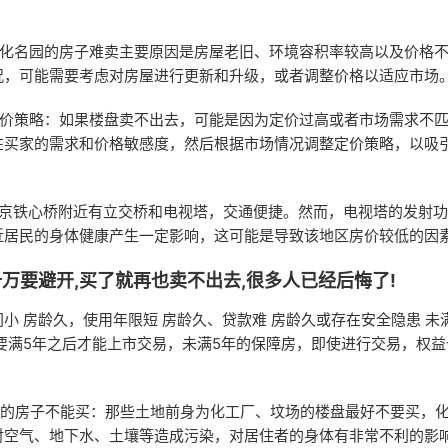
文化名园的房子难卖主要原因是房屋老旧、环境容积率较高以及价格
况，可能需要考虑对房屋进行更新和升级，或者调整价格以适应市场
定价策略：如果楼盘卖不出去，可能是因为定价过高或者市场需求不
在买家的需求和价格敏感度，然后根据市场情况调整定价策略，以吸
南京铁心桥附近有立交桥和电视塔，交通便捷。然而，电视塔的发射
近居民的身体健康产生一定影响，这可能是导致该地区房价较低的因
万要避开,买了就再也卖不出去,很多人已经后悔了!
小 房龄久，使用年限短 房龄久、贷款难 房龄久或存在安全隐患 未
要满5年之后才能上市交易，未满5年的保障房，即使进行交易，权
不好的房子不能买：那些土地前身为化工厂、坟场的楼盘最好不要买，
对空气、地下水、土壤等造成污染，对居住者的身体有非常不利的影