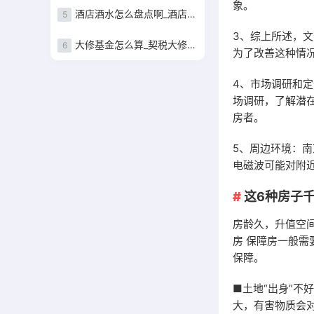
象。
酒店酒水怎么盘点啊_酒店酒水盘点表
5
3、综上所述，
大修基金怎么算_契税大修基金怎么算
6
为了改善这种情
4、市场调研和
场调研，了解潜
房者。
5、周边环境：
电磁波可能对附
这6种房子千
房龄久，升值空间
房 保障房一般需
保障。
■土地“出身”
大，有害物质会