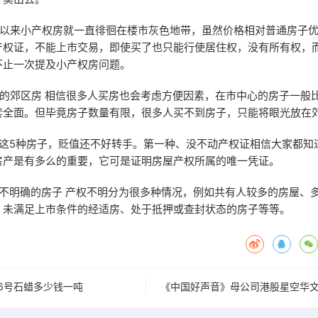
直以来小产权房就一直徘徊在楼市灰色地带，虽然价格相对普通房子
产权证，不能上市交易，即使买了也只能行使居住权，没有所有权，
不止一次提及小产权房问题。
套的郊区房 相信很多人买房也会考虑方便因素，在市中心的房子一般
套全面。但毕竟房子数量有限，很多人买不到房子，只能将眼光放在
买这5种房子，贬值还不好转手。第一种、没不动产权证相信大家都知
房产是有多么的重要，它可是证明房屋产权所属的唯一凭证。
权不明确的房子 产权不明分为很多种情况，例如共有人较多的房屋、
、未满足上市条件的经适房、处于抵押或查封状态的房子等等。
56号石蜡多少钱一吨