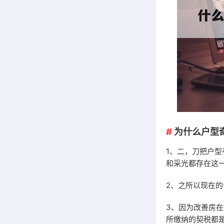
为什么户型
1、二，刀把户
和采光都存在这
2、之所以现在
3、因为改善房
所缴纳的契税都