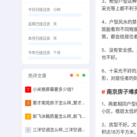
3、枪型户型这
采光等上都不利
今日已经过去
小时
4、户型风水的
这周已经过去
天
就能看到不同程
煞，都会给居住
本月已经过去
天
5、没有安全感
今年已经过去
个月
也不好。
6、十采光不好
热评文章
形，对居住者的
小米换屏幕要多少钱?
1
南京房子难
聚才南苑房子怎么样_聚才南苑的容积率是
2
1、两套相同户型
小区，楼层太低
新飞冰箱质量怎么样_新飞冰箱质量怎么样好不好
3
2、房型不好。
三洋空调怎么样_三洋空调怎么样好不好
4
积达18万平方