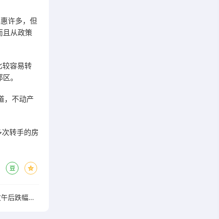
优惠许多，但
而且从政策
比较容易转
郊区。
道，不动产
多次转手的房
《中国好声音》母公司港股星空华文午后跌幅扩大