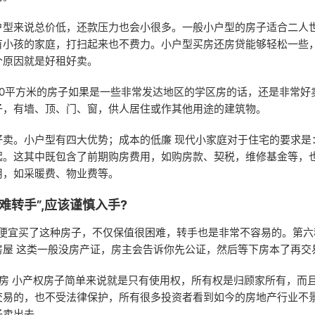
户型来说总价低，还款压力也会小很多。一般小户型的房子适合二人
有小孩的家庭，打扫起来也不费力。小户型买房还房贷能够轻松一些
个原因就是好租好卖。
20平方米的房子如果是一些非常发达地区的学区房的话，还是非常好
子，有墙、顶、门、窗，供人居住或作其他用途的建筑物。
好卖。小户型有四大优势；成本的低廉 现代小家庭对于住宅的要求是
起。这其中既包含了前期购房费用，如购房款、契税，维修基金等，
用，如采暖费、物业费等。
难转手”,应该谨慎入手?
图便宜买了这种房子，不仅保值很困难，转手也是非常不容易的。第六
房屋 这类一般没房产证，房主会告诉你先公证，然后等下房本了再交
权房 小产权房子简单来说就是只有使用权，所有权是归顾家所有，而
交易的，也不受法律保护，所有很多投资者看到如今的房地产行业不
子卖出去。