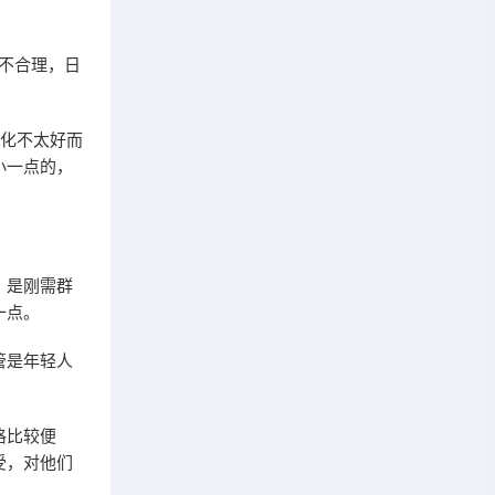
不合理，日
优化不太好而
小一点的，
，是刚需群
一点。
管是年轻人
格比较便
受，对他们