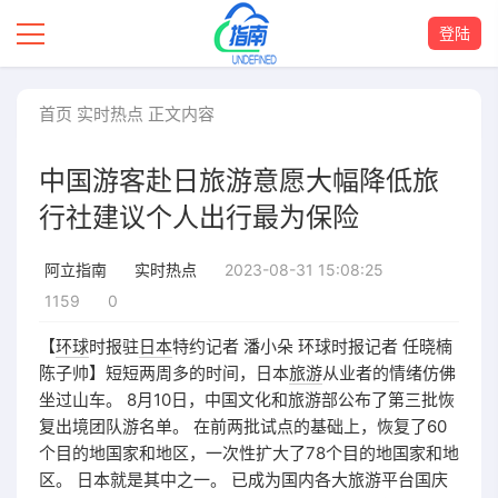
登陆
首页
实时热点
正文内容
中国游客赴日旅游意愿大幅降低旅
行社建议个人出行最为保险
2023-08-31 15:08:25
阿立指南
实时热点
1159
0
【
环球
时报驻
日本
特约记者 潘小朵 环球时报记者 任晓楠
陈子帅】短短两周多的时间，日本
旅游
从业者的情绪仿佛
坐过山车。 8月10日，中国文化和旅游部公布了第三批恢
复出境团队游名单。 在前两批试点的基础上，恢复了60
个目的地国家和地区，一次性扩大了78个目的地国家和地
区。 日本就是其中之一。 已成为国内各大旅游平台国庆