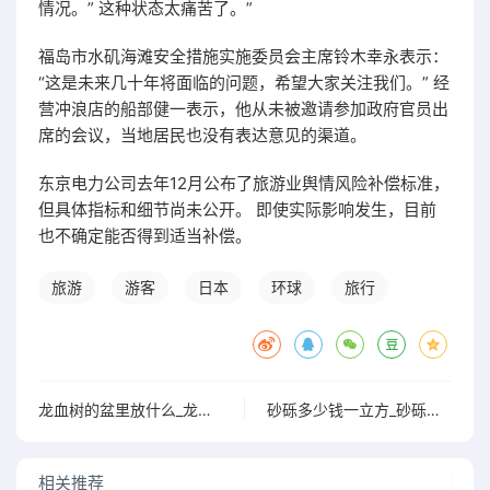
情况。” 这种状态太痛苦了。”
福岛市水矶海滩安全措施实施委员会主席铃木幸永表示：
“这是未来几十年将面临的问题，希望大家关注我们。” 经
营冲浪店的船部健一表示，他从未被邀请参加政府官员出
席的会议，当地居民也没有表达意见的渠道。
东京电力公司去年12月公布了旅游业舆情风险补偿标准，
但具体指标和细节尚未公开。 即使实际影响发生，目前
也不确定能否得到适当补偿。
旅游
游客
日本
环球
旅行
龙血树的盆里放什么_龙血树用什么盆
砂砾多少钱一立方_砂砾一立方多少吨?
相关推荐