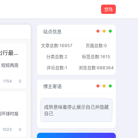
登陆
站点信息
文章总数:16957
页面总数:0
中国游客赴日旅游意愿大幅降低旅行社建议个人出行最为保险
分类总数:2
标签总数:1615
】短短两周
评论总数:1
浏览总数:688364
1154
0
博主寄语
成熟意味着停止展示自己并隐藏
自己
阁环球时报
1023
0