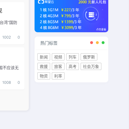
现
台湾“国防
1002
0
热门标签
新闻
视频
列车
俄罗斯
救援
旅客
高考
社会万象
国不应该无
物资
利率
1008
0